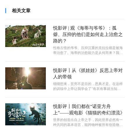
相关文章
悦影评 | 观《海蒂与爷爷》：孤
僻、压抑的他们是如何走上治愈之
路的？
性格古怪的爷爷、压抑沉重的克拉拉都是被海
蒂治愈了。海蒂的治愈能力是从何而来？我想
这和海蒂乐观天真的性格有着密不可分的...
悦影评丨从《抓娃娃》反思上帝对
人的带领
细细想来，贫穷不是目的，恩典才是。在这样
的训练中上帝让我学会了“有衣有事就当知
足”的功课，同样，我也学会了如何处贫穷...
悦影评丨我们都在“诺亚方舟
上”——观电影《猫猫的奇幻漂流》
世界的创造出自上帝之手，因此世界必然有一
种共同的基本语言，能跨物种被所有创造物使
用。这个语言就是合作！它不再像人类语...