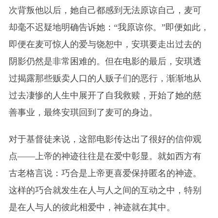
次背叛他以后，她自己都感到无法原谅自己，麦可
却毫不迟疑地明确告诉她：“我原谅你
。
”即便
如此，
即便
在
麦可惊人的
爱与饶恕中，安琪要走出过去的
阴影仍然是非常困难的。但在电影的最后，安琪透
过揭露那些贩卖人口的人贩子们的恶行，渐渐地从
过去凄惨的人生中展开了自我救赎，开始了她的慈
善事业，最终安琪回到了麦可的身边。
对于基督徒来说，这部电影传达出了很好的信仰观
点——上帝的神迹往往是在爱中彰显。就如西方有
古老格言说：巧合是上帝更喜爱保持匿名的神迹。
这样的巧合就发生在人与人之间的互动之中，特别
是在人与人的彼此相爱中，神迹就在其中。