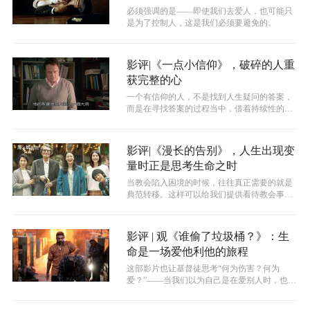
必须强调的是——即使我们去爱人，也可能只
是为了控制人，这是我们必须要避免的。
影评|《一点小信仰》，破碎的人重
获完整的心
一个有信仰的人，不是找到人生疑问的答案，
而是在寻找答案的过程当中，借着持续性的相
信，最终可以慢慢地体会上帝要我们经历...
影评|《漫长的告别》，人生出现变
量时正是思考生命之时
当教会陷入困境的时候，往往真正需要的就是
典范转移。这样可以给我们提供看待教会事工
的新思维，或许更能看清楚教会所面对的...
影评 | 观《谁偷了垃圾桶？》：生
命是一场爱他利他的旅程
这部影片也让基督徒思考“何为伤害？何为
爱？”——当我们以为自己是在爱别人时，也许
是在伤害别人；当我们以为自己是在伤害...