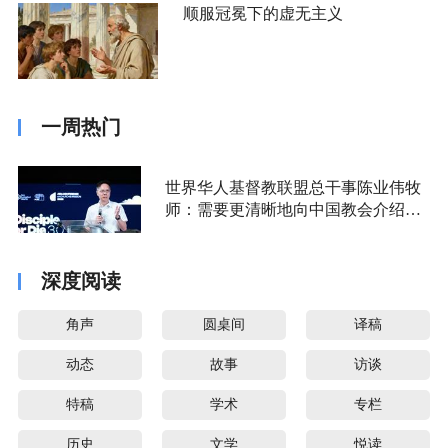
顺服冠冕下的虚无主义
一周热门
世界华人基督教联盟总干事陈业伟牧
师：需要更清晰地向中国教会介绍福
音派
深度阅读
角声
圆桌间
译稿
动态
故事
访谈
特稿
学术
专栏
历史
文学
悦读