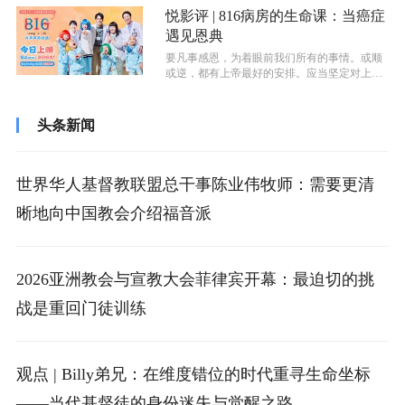
悦影评 | 816病房的生命课：当癌症
遇见恩典
要凡事感恩，为着眼前我们所有的事情。或顺
或逆，都有上帝最好的安排。应当坚定对上帝
的倚靠，祂是我们的力量和保障，也是我...
头条新闻
世界华人基督教联盟总干事陈业伟牧师：需要更清
晰地向中国教会介绍福音派
2026亚洲教会与宣教大会菲律宾开幕：最迫切的挑
战是重回门徒训练
观点 | Billy弟兄：在维度错位的时代重寻生命坐标
——当代基督徒的身份迷失与觉醒之路