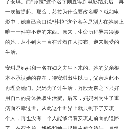
了安琪。而“莎拉”这个名字则直等到电影结束后，再
一次被提起。那么，
莎拉
为什么要改名呢？就如电
影中，她自己亲口说“
莎拉
”这个名字是别人在她身上
唯一一件夺不走的东西。原来，生命历程异常凄惨
的她，从小到大一直在过着任人摆布、逆来顺受的
生活。
安琪
是妈妈和一名有妇之夫生下来的。她的父亲根
本不承认她的存在，待
安琪
出生以后，父亲
从此不
再理会她们。妈妈为了讨生活，万般无奈之下只好
用自己的身体换取生活费。后来，
妈妈
因为生了重
病而不幸过世。从此这个世界上就只剩下了
安琪
一
个人，再也没有一个人能够陪着
安琪
走前面的道路
了。在死之前，妈妈和她一起用主祷文祷告，最终