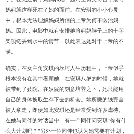
妈妈就这样死在了她的面前。在
安琪
的小小心灵
中，根本无法理解妈妈所信的上帝为何不医治妈
妈。因此，电影中就有安排她将妈妈脖子上的十字
架项链丢到水中的情节，以此表达她对于上帝的不
满。
确实，在女主角
安琪
的坎坷人生历程中，
上帝
似乎
根本没有在其中看顾她。在
安琪
八岁的时候，她就
被带到了妓院。在妓院的刻意培养之下，她只能用
自己的身体换取生存下去的机会。她所赚的钱完全
被人拿走，即便如此
安琪
还是经常受到许多虐待。
在她与同伴的对话当中，有一个同伴问
安琪
“你有什
么大计划吗？”另外一位同伴也认为她需要有计划，