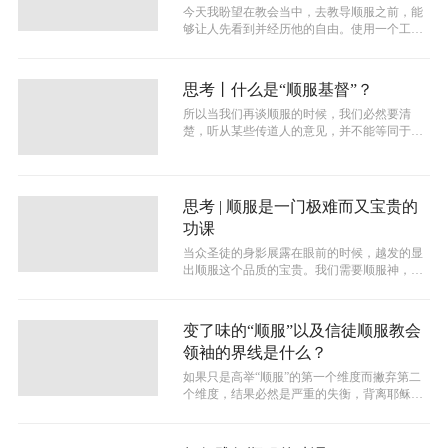
今天我盼望在教会当中，去教导顺服之前，能
够让⼈先看到并经历他的⾃由。使⽤⼀个⼯⼈
时，让他能感到被尊重。让⼀个⼈奉献时...
思考丨什么是“顺服基督”？
所以当我们再谈顺服的时候，我们必然要清
楚，听从某些传道人的意见，并不能等同于顺
服上帝，顺服某一组织的制度也不能等于顺...
思考 | 顺服是一门极难而又宝贵的
功课
当众圣徒的身影展露在眼前的时候，越发的显
出顺服这个品质的宝贵。我们需要顺服神，因
为我们的意念、眼光、知识在至高的上帝...
变了味的“顺服”以及信徒顺服教会
领袖的界线是什么？
如果只是高举“顺服”的第一个维度而撇弃第二
个维度，结果必然是严重的失衡，背离耶稣的
心意，很容易滑向领袖的专权掌控和信...