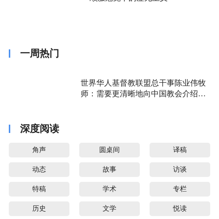
一周热门
世界华人基督教联盟总干事陈业伟牧
师：需要更清晰地向中国教会介绍福
音派
深度阅读
角声
圆桌间
译稿
动态
故事
访谈
特稿
学术
专栏
历史
文学
悦读