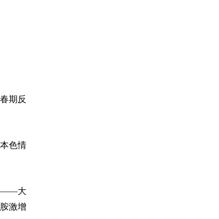
。
春期反
一本色情
——大
胺激增