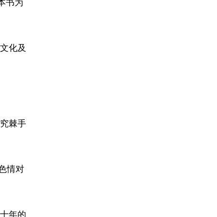
。本书为
文化及
研究棘手
讨色情对
数十年的