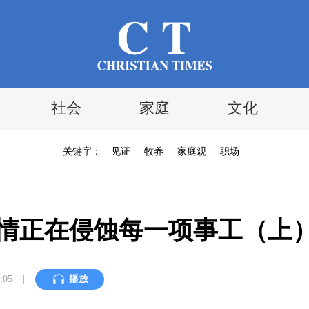
社会
家庭
文化
关键字：
见证
牧养
家庭观
职场
色情正在侵蚀每一项事工（上
:05
|
播放