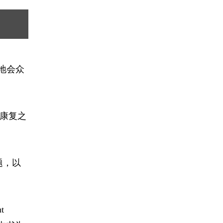
各地会众
的康复之
题，以
t