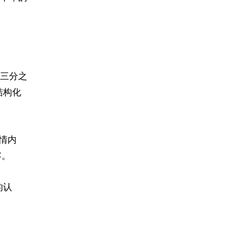
三分之
结构化
情内
容。
的认