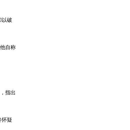
却以破
他自称
，指出
终怀疑