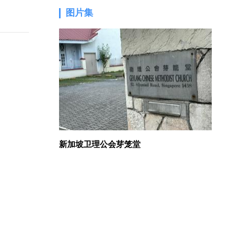
图片集
1.
新加坡卫理公会芽笼堂