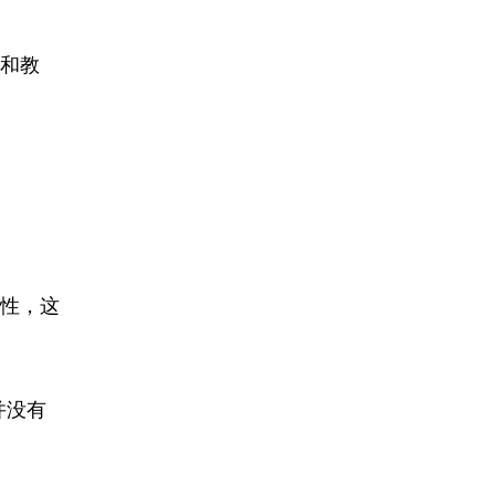
和教
性，这
并没有