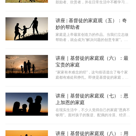
鼓励者、欣赏者，并在日常生活中不断学习和
操练。此外，每个人都应学会饶恕与道歉...
讲座 | 基督徒的家庭观（五）：奇
妙的帮助者
家庭是上帝最富创造力的作品。当我们立志做
帮助者，就会成为“解决问题的创意专家”。对
于得救的基督徒来说，依然还有很多的...
讲座｜基督徒的家庭观（六）：最
宝贵的家庭
“家家有本难念的经”，这句俗语道出了每个家
庭都有难处和挣扎。即便是基督徒的家庭，也
难免有摩擦、有软弱、有不理解。生活...
讲座｜基督徒的家庭观（七）：恩
上加恩的家庭
在现实生活中，不少人觉得自己的家庭“恩典不
够用”。面对孩子的叛逆、配偶的冷漠、经济的
重担，我们心里常常会疑问：“上帝...
讲座｜基督徒的家庭观（八）：用