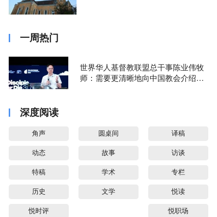
一周热门
世界华人基督教联盟总干事陈业伟牧
师：需要更清晰地向中国教会介绍福
音派
深度阅读
角声
圆桌间
译稿
动态
故事
访谈
特稿
学术
专栏
历史
文学
悦读
悦时评
悦职场