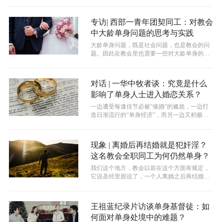
专访| 西部一青年团契同工：对教会
中大龄单身问题的思考与实践
大龄单身问题，既是社会问题，也是教会的问
题。因此在教会里也需要一些对大龄单身的婚
姻有负担的人起来帮助那些单身的弟兄姐...
对话 | 一华中牧者谈：究竟是什么
影响了单身人士进入婚恋关系？
​一边遭受每逢佳节必被“催婚”的尴尬，一边打
造日渐流行的“单身经济”，而另一边又积极投
身火爆的相亲市场，这正是如今各...
现象 | 离婚后再结婚就是犯奸淫？
这名教会全职同工为何仍然单身？
我们这个地方，教会以前在这个方面有规定，
它说圣经里面说了，一个人离婚之后再结婚这
样的做法就是犯奸淫了。但是有一些例外...
王祖蓝纪录片访谈单身基督徒：如
何面对单身处境中的难题？