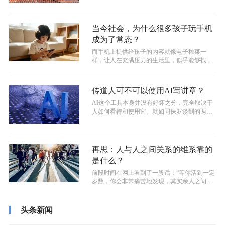
当今社会，为什么很多孩子玩手机
成为了常态？
而手机上提供给孩子的内容就像电子榨菜一
样，让人在充满压力的生活里，似乎能够找到
很多的放松和愉悦，但在营养方面却着实存...
传道人可不可以使用AI写讲章？
AI这个工具本身并没有好坏之分，完全取决于
人如何看待和使用它。就如同保罗谈到的两个
信仰原则“造就人，有益处”，如果我...
再思：人与人之间关系的维系靠的
是什么？
前段时间在网上看到了一段话：“等你活到一定
岁数，你会非常痛苦地发现，其实亲人之间，
也未必真的那么亲。如果你不能为亲人...
头条新闻