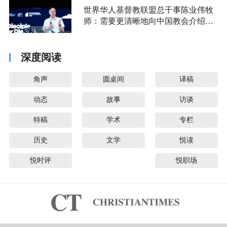
世界华人基督教联盟总干事陈业伟牧
师：需要更清晰地向中国教会介绍福
音派
深度阅读
角声
圆桌间
译稿
动态
故事
访谈
特稿
学术
专栏
历史
文学
悦读
悦时评
悦职场