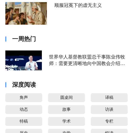
顺服冠冕下的虚无主义
一周热门
世界华人基督教联盟总干事陈业伟牧
师：需要更清晰地向中国教会介绍福
音派
深度阅读
角声
圆桌间
译稿
动态
故事
访谈
特稿
学术
专栏