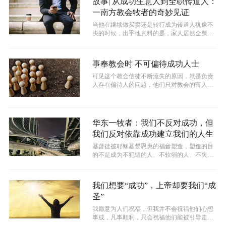
故事| 从成功生意人到全职传道人：
一南方教会牧者的奇妙见证
当他在继续做买卖还是转行成为传道人犹豫不
决的时候，出乎他意料的是，家人居然全票通
过支持他成为传道人。
事奉教会时 不可偏待成功人士
可见这个教会信徒不断流失的原因，就是负责
人存在偏待人的问题，他们只对教会的富人热
情，却对劳苦大众冷淡，有些信徒在此没...
华东一牧者：我们不反对成功，但
我们反对依靠成功建立我们的人生
基督徒被耶稣基督恩惠的福音塑造，塑造的目
的不是成为不犯错的人、不软弱的人、不失败
的人，这是道德主义的信仰，是对信仰的...
我们想要“成功”，上帝却要我们“成
圣”
我愿意为人们祝福，但我并不会祝福他们心想
事成，凡事顺利，只会祝福他们能被引导走义
路、进窄门。即使这条道路会伴随着他们...