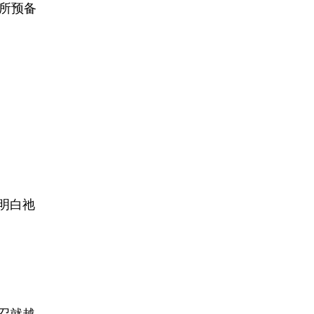
帝所预备
明白祂
召就越