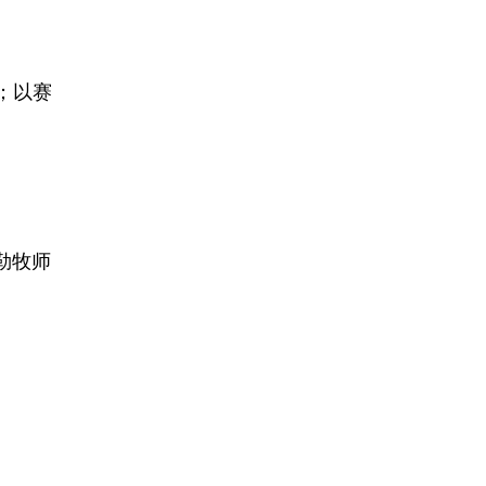
；以赛
勒牧师