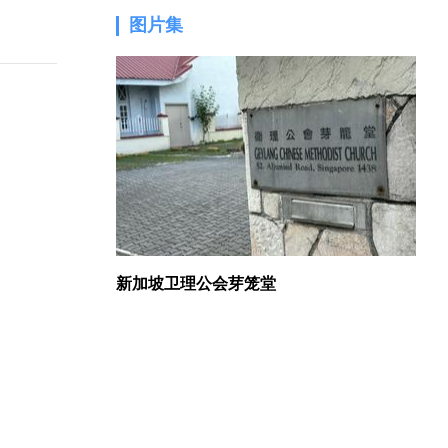
图片集
1.
新加坡卫理公会芽笼堂