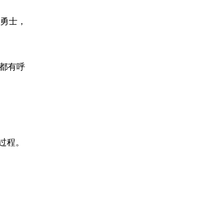
勇士，
都有呼
过程。