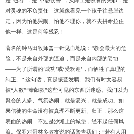
是“包容”，是“不想伤害”，实际上是牧者的失职，是
对灵魂的不负责任。这就像看见一个孩子往悬崖边
走，因为怕他哭闹、怕他不理你，就不去拼命拉住
他一样。这是何等残忍！
著名的钟马田牧师曾一针见血地说：“教会最大的危
险，不是来自外部的逼迫，而是来自内部的妥协
——为了所谓的‘成功’或‘受欢迎’，而牺牲了真理的
纯正。” 这句话，真是振聋发聩。我们有时太容易
被“人数”“奉献款”这些可见的东西所迷惑。我们以为
聚会的人多、气氛热闹，就是复兴，就是成功。如
果信徒的生命没有被真理不断更新、归正，那么这
表面的热闹，不过是沙滩上的城堡，经不起任何风
浪。保罗对哥林多教友说的话警告我们：“若有人用