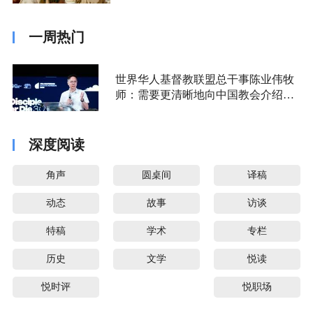
一周热门
世界华人基督教联盟总干事陈业伟牧
师：需要更清晰地向中国教会介绍福
音派
深度阅读
角声
圆桌间
译稿
动态
故事
访谈
特稿
学术
专栏
历史
文学
悦读
悦时评
悦职场