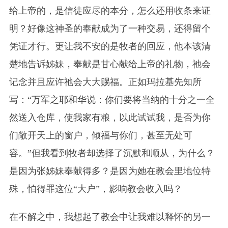
给上帝的，是信徒应尽的本分，怎么还用收条来证
明？好像这神圣的奉献成为了一种交易，还得留个
凭证才行。更让我不安的是牧者的回应，他本该清
楚地告诉姊妹，奉献是甘心献给上帝的礼物，祂会
记念并且应许祂会大大赐福。正如玛拉基先知所
写：“万军之耶和华说：你们要将当纳的十分之一全
然送入仓库，使我家有粮，以此试试我，是否为你
们敞开天上的窗户，倾福与你们，甚至无处可
容。”但我看到牧者却选择了沉默和顺从，为什么？
是因为张姊妹奉献得多？是因为她在教会里地位特
殊，怕得罪这位“大户”，影响教会收入吗？
在不解之中，我想起了教会中让我难以释怀的另一