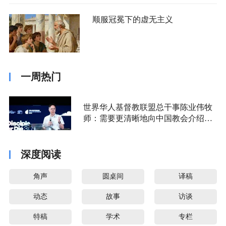
顺服冠冕下的虚无主义
一周热门
世界华人基督教联盟总干事陈业伟牧
师：需要更清晰地向中国教会介绍福
音派
深度阅读
角声
圆桌间
译稿
动态
故事
访谈
特稿
学术
专栏