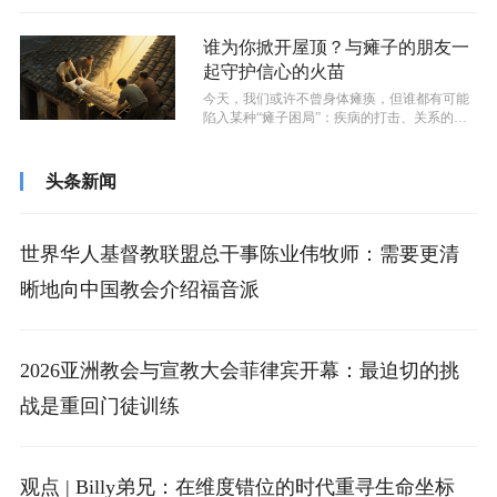
谁为你掀开屋顶？与瘫子的朋友一
起守护信心的火苗
今天，我们或许不曾身体瘫痪，但谁都有可能
陷入某种“瘫子困局”：疾病的打击、关系的破
裂、工作的失败……当绝望与痛苦如潮...
头条新闻
世界华人基督教联盟总干事陈业伟牧师：需要更清
晰地向中国教会介绍福音派
2026亚洲教会与宣教大会菲律宾开幕：最迫切的挑
战是重回门徒训练
观点 | Billy弟兄：在维度错位的时代重寻生命坐标