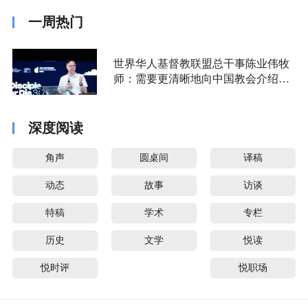
一周热门
世界华人基督教联盟总干事陈业伟牧
师：需要更清晰地向中国教会介绍福
音派
深度阅读
角声
圆桌间
译稿
动态
故事
访谈
特稿
学术
专栏
历史
文学
悦读
悦时评
悦职场