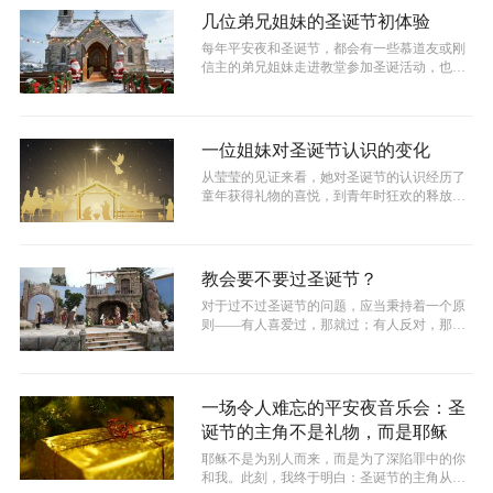
几位弟兄姐妹的圣诞节初体验
每年平安夜和圣诞节，都会有一些慕道友或刚
信主的弟兄姐妹走进教堂参加圣诞活动，也有
些人因各种原因无法前往，只能独自度过...
一位姐妹对圣诞节认识的变化
从莹莹的见证来看，她对圣诞节的认识经历了
童年获得礼物的喜悦，到青年时狂欢的释放，
再到最终信主明白了圣诞节真正的含义。...
教会要不要过圣诞节？
对于过不过圣诞节的问题，应当秉持着一个原
则——有人喜爱过，那就过；有人反对，那就
不过。过圣诞节的不涉及信仰原则问题，...
一场令人难忘的平安夜音乐会：圣
诞节的主角不是礼物，而是耶稣
耶稣不是为别人而来，而是为了深陷罪中的你
和我。此刻，我终于明白：圣诞节的主角从来